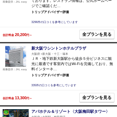
ております。レストラン情報は、公式ホームペー
画像提供：JAL easy
ジでご確認くだ…
トリップアドバイザー評価
3296件の口コミを参考にしています
全プランを見る
20,200
合計料金
円～
新大阪ワシントンホテルプラザ
大阪府
新大阪・十三・塚本
ＪＲ・地下鉄新大阪駅から徒歩５分ビジネスに観
光に最適です客室内ではWi-Fiを完備しており、無
料インターネ…
画像提供：JAL easy
トリップアドバイザー評価
335件の口コミを参考にしています
全プランを見る
13,300
合計料金
円～
アパホテル＆リゾート〈大阪梅田駅タワー〉