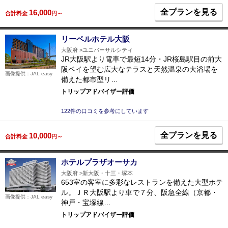
全プランを見る
16,000
合計料金
円～
リーベルホテル大阪
大阪府
ユニバーサルシティ
JR大阪駅より電車で最短14分・JR桜島駅目の前大
阪ベイを望む広大なテラスと天然温泉の大浴場を
画像提供：JAL easy
備えた都市型リ…
トリップアドバイザー評価
122件の口コミを参考にしています
全プランを見る
10,000
合計料金
円～
ホテルプラザオーサカ
大阪府
新大阪・十三・塚本
653室の客室に多彩なレストランを備えた大型ホテ
ル。ＪＲ大阪駅より車で７分、阪急全線（京都・
画像提供：JAL easy
神戸・宝塚線…
トリップアドバイザー評価