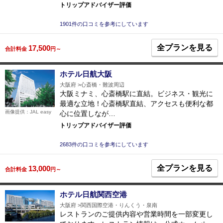
トリップアドバイザー評価
1901件の口コミを参考にしています
全プランを見る
17,500
合計料金
円～
ホテル日航大阪
大阪府
心斎橋・難波周辺
大阪ミナミ、心斎橋駅に直結。ビジネス・観光に
最適な立地！心斎橋駅直結、アクセスも便利な都
画像提供：JAL easy
心に位置しなが…
トリップアドバイザー評価
2683件の口コミを参考にしています
全プランを見る
13,000
合計料金
円～
ホテル日航関西空港
大阪府
関西国際空港・りんくう・泉南
レストランのご提供内容や営業時間を一部変更し