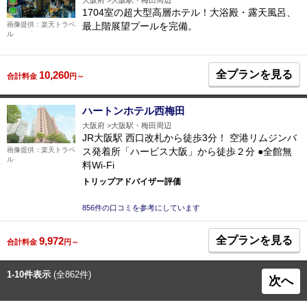
大阪府
大阪駅・梅田周辺
1704室の超大型高層ホテル！大浴殿・露天風呂、
最上階展望プールを完備。
画像提供：楽天トラベ
ル
全プランを見る
10,260
合計料金
円～
ハートンホテル西梅田
大阪府
大阪駅・梅田周辺
JR大阪駅 西口改札から徒歩3分！ 空港リムジンバ
ス発着所「ハービス大阪」から徒歩２分 ●全館無
画像提供：楽天トラベ
ル
料Wi-Fi
トリップアドバイザー評価
856件の口コミを参考にしています
全プランを見る
9,972
合計料金
円～
1-10件表示
(全862件)
次へ