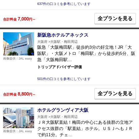
637件の口コミを参考にしています
全プランを見る
7,000
合計料金
円～
新阪急ホテルアネックス
大阪府
大阪駅・梅田周辺
阪急「大阪梅田駅」徒歩約3分の好立地！JR「大
阪駅」・大阪メトロ「梅田駅」から徒歩約5分、阪
画像提供：JAL easy
急「大阪梅田駅…
トリップアドバイザー評価
501件の口コミを参考にしています
全プランを見る
8,800
合計料金
円～
ホテルグランヴィア大阪
大阪府
大阪駅・梅田周辺
ＪＲ大阪駅直結！梅田の中心にある抜群の立地ア
クセス抜群の「駅直結」ホテル。ＵＳＪへもＪＲ
画像提供：JAL easy
で約11分。チェ…