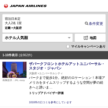
宿泊日未定
大人2名 1室
条件変更
近畿
大阪府
地図
マイルキャンペーンあり
1-10件表示
(全862件)
ザパークフロントホテルアットユニバーサル・
スタジオ・ジャパン
大阪府
ユニバーサルシティ
パークまで徒歩1分。絶好のロケーション！本場ア
画像提供：JAL easy
メリカをタイムスリップするような空間が夢の続
きへと誘いま…
トリップアドバイザー評価
1010件の口コミを参考にしています