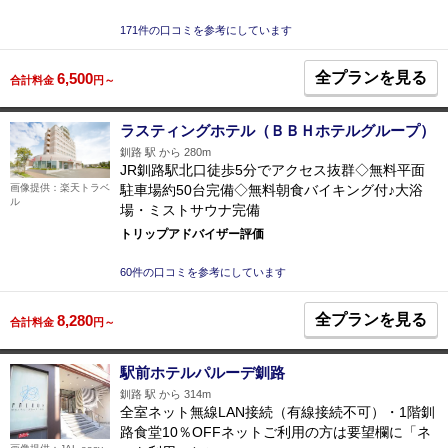
171件の口コミを参考にしています
全プランを見る
6,500
合計料金
円～
ラスティングホテル（ＢＢＨホテルグループ）
釧路 駅 から 280m
JR釧路駅北口徒歩5分でアクセス抜群◇無料平面
駐車場約50台完備◇無料朝食バイキング付♪大浴
画像提供：楽天トラベ
ル
場・ミストサウナ完備
トリップアドバイザー評価
60件の口コミを参考にしています
全プランを見る
8,280
合計料金
円～
駅前ホテルパルーデ釧路
釧路 駅 から 314m
全室ネット無線LAN接続（有線接続不可）・1階釧
路食堂10％OFFネットご利用の方は要望欄に「ネ