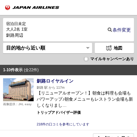
宿泊日未定
大人2名 1室
条件変更
釧路周辺
地図
マイルキャンペーンあり
1-10件表示
(全22件)
釧路ロイヤルイン
釧路 駅 から 117m
【リニューアルオープン！】朝食は料理も会場も
パワーアップ♪朝食メニューもレストラン会場も新
画像提供：JAL easy
しくなりまし…
トリップアドバイザー評価
218件の口コミを参考にしています