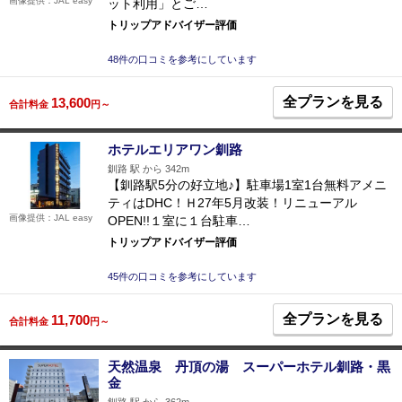
画像提供：JAL easy
ット利用」とご…
トリップアドバイザー評価
48件の口コミを参考にしています
全プランを見る
13,600
合計料金
円～
ホテルエリアワン釧路
釧路 駅 から 342m
【釧路駅5分の好立地♪】駐車場1室1台無料アメニ
ティはDHC！Ｈ27年5月改装！リニューアル
画像提供：JAL easy
OPEN!!１室に１台駐車…
トリップアドバイザー評価
45件の口コミを参考にしています
全プランを見る
11,700
合計料金
円～
天然温泉 丹頂の湯 スーパーホテル釧路・黒
金