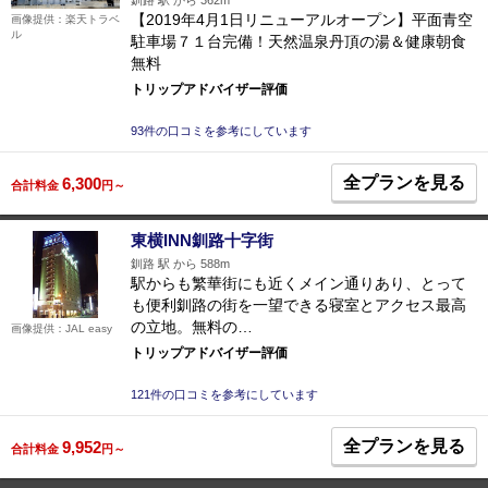
釧路 駅 から 362m
【2019年4月1日リニューアルオープン】平面青空
画像提供：楽天トラベ
ル
駐車場７１台完備！天然温泉丹頂の湯＆健康朝食
無料
トリップアドバイザー評価
93件の口コミを参考にしています
全プランを見る
6,300
合計料金
円～
東横INN釧路十字街
釧路 駅 から 588m
駅からも繁華街にも近くメイン通りあり、とって
も便利釧路の街を一望できる寝室とアクセス最高
の立地。無料の…
画像提供：JAL easy
トリップアドバイザー評価
121件の口コミを参考にしています
全プランを見る
9,952
合計料金
円～