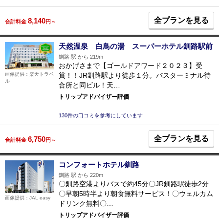
全プランを見る
8,140
合計料金
円～
天然温泉 白鳥の湯 スーパーホテル釧路駅前
釧路 駅 から 219m
おかげさまで【ゴールドアワード２０２３】受
賞！！JR釧路駅より徒歩１分。バスターミナル待
画像提供：楽天トラベ
ル
合所と同ビル！天…
トリップアドバイザー評価
130件の口コミを参考にしています
全プランを見る
6,750
合計料金
円～
コンフォートホテル釧路
釧路 駅 から 220m
〇釧路空港よりバスで約45分〇JR釧路駅徒歩2分
〇早朝5時半より朝食無料サービス！〇ウェルカム
画像提供：JAL easy
ドリンク無料〇…
トリップアドバイザー評価