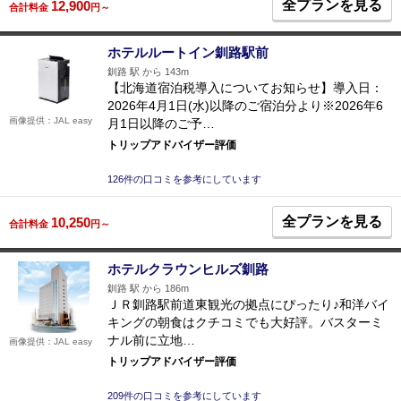
全プランを見る
12,900
合計料金
円～
ホテルルートイン釧路駅前
釧路 駅 から 143m
【北海道宿泊税導入についてお知らせ】導入日：
2026年4月1日(水)以降のご宿泊分より※2026年6
画像提供：JAL easy
月1日以降のご予…
トリップアドバイザー評価
126件の口コミを参考にしています
全プランを見る
10,250
合計料金
円～
ホテルクラウンヒルズ釧路
釧路 駅 から 186m
ＪＲ釧路駅前道東観光の拠点にぴったり♪和洋バイ
キングの朝食はクチコミでも大好評。バスターミ
ナル前に立地…
画像提供：JAL easy
トリップアドバイザー評価
209件の口コミを参考にしています