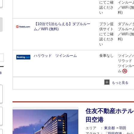
にてご確
インルー
認くださ
／WiFi (
い
料)
【10泊で1泊もらえる】ダブルルー
プラン提
ダブル／
ム／WiFi (無料)
供サイト
ブルルー
にてご確
／WiFi (
認くださ
料)
い
ハリウッド ツインルーム
食事なし
ツイン／
リウッ
ツインル
ム
除
もっと見る
住友不動産ホテル
田空港
エリア
東京都
羽田
アクセス
「
羽田空港
」 から 