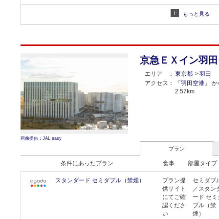
デラックス ツインルーム 禁煙 リバ
プラン提
ツイン／
もっと見る
ービュー チェックイン(18:00~)／
供サイト
ラックス 
WiFi (無料)
にてご確
インルー
認くださ
禁煙 リバ
い
ビュー 
京急ＥＸイン羽田
同条件（料
エリア
東京都
羽田
アクセス
「
羽田空港
」 か
2.57km
画像提供：JAL easy
プラン
条件にあったプラン
食事
部屋タイプ
スタンダード セミダブル（禁煙）
プラン提
セミダブ
供サイト
／スタン
にてご確
ード セミ
認くださ
ブル（禁
い
煙）