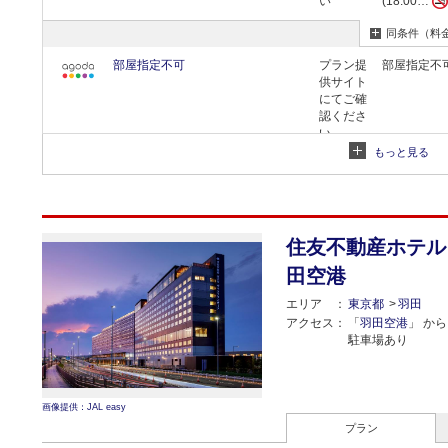
い
(18:00…
同条件（料
部屋指定不可
プラン提
部屋指定不
供サイト
にてご確
認くださ
い
もっと見る
同条件（料
住友不動産ホテル
田空港
エリア
東京都
羽田
アクセス
「
羽田空港
」 から 
駐車場あり
画像提供：JAL easy
プラン