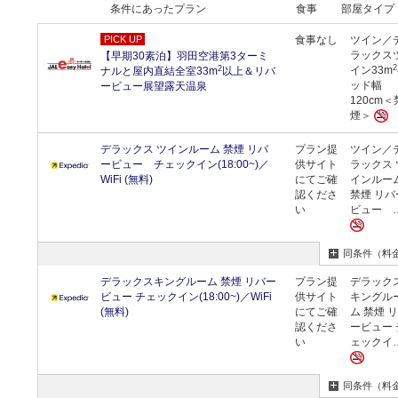
条件にあったプラン
食事
部屋タイプ
PICK UP
食事なし
ツイン／
ラックス
【早期30素泊】羽田空港第3ターミ
2
2
イン33m
ナルと屋内直結全室33m
以上＆リバ
ッド幅
ービュー展望露天温泉
120cm＜
煙＞
デラックス ツインルーム 禁煙 リバ
プラン提
ツイン／
ービュー チェックイン(18:00~)／
供サイト
ラックス 
WiFi (無料)
にてご確
インルー
認くださ
禁煙 リバ
い
ビュー 
同条件（料
デラックスキングルーム 禁煙 リバー
プラン提
デラック
ビュー チェックイン(18:00~)／WiFi
供サイト
キングル
(無料)
にてご確
ム 禁煙 
認くださ
ービュー 
い
ェックイ
同条件（料