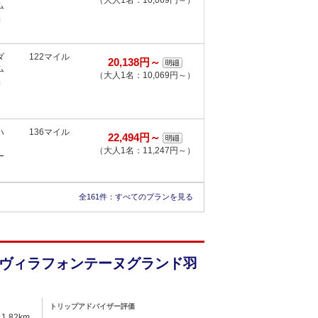
（大人1名：10,069円～）
ム
無
ダ
122マイル
20,138円～
ム
（大人1名：10,069円～）
無
ハ
136マイル
22,494円～
ド
（大人1名：11,247円～）
ー
全161件：
すべてのプランを見る
ヴィラフォンテーヌグランド羽
トリップアドバイザー評価
1.82km