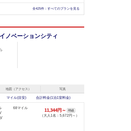
デ
260マイル
42,930円～
全425件：
すべてのプランを見る
ツ
（大人1名：21,465円～）
ム
ー
…
イノベーションシティ
金、食事条件、部屋タイプ）のプラン：3件
すべて見る
ら
地図（アクセス）
写真
マイル(目安)
合計料金(1泊1室料金)
ル
68マイル
11,344円～
ダ
（大人1名：5,672円～）
ダ