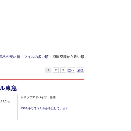
価格の安い順
マイルの多い順
羽田空港から近い順
1
2
3
次へ
最後
ル東急
トリップアドバイザー評価
 532m
1509件の口コミを参考にしています