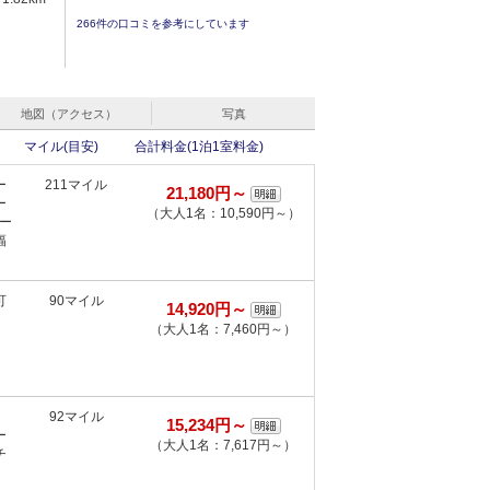
266件の口コミを参考にしています
地図（アクセス）
写真
マイル(目安)
合計料金(1泊1室料金)
ー
211マイル
21,180円～
ー
（大人1名：10,590円～）
ー
幅
可
90マイル
14,920円～
（大人1名：7,460円～）
ト
92マイル
15,234円～
ー
（大人1名：7,617円～）
チ