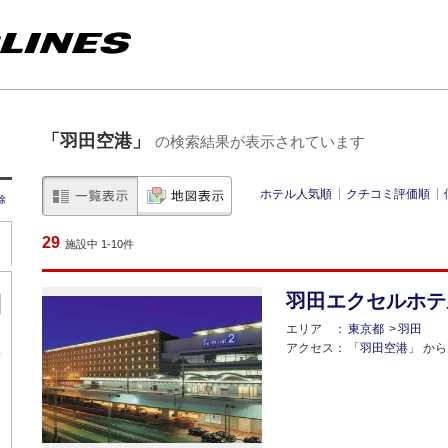
「羽田空港」
の検索結果が表示されています
ホテル人気順
クチコミ評価順
除
29
施設中 1-10件
羽田エクセルホテ
エリア
東京都
羽田
内
アクセス
「
羽田空港
」 から