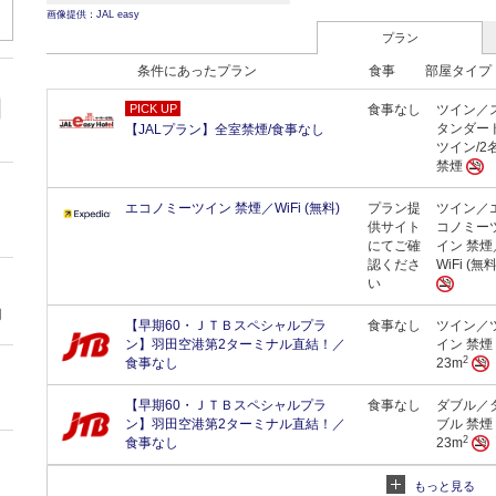
画像提供：JAL easy
プラン
条件にあったプラン
食事
部屋タイプ
PICK UP
食事なし
ツイン／
タンダー
【JALプラン】全室禁煙/食事なし
ツイン/2名
禁煙
エコノミーツイン 禁煙／WiFi (無料)
プラン提
ツイン／
供サイト
コノミー
にてご確
イン 禁煙
認くださ
WiFi (無料
い
円
【早期60・ＪＴＢスペシャルプラ
食事なし
ツイン／
ン】羽田空港第2ターミナル直結！／
イン 禁煙
2
食事なし
23m
【早期60・ＪＴＢスペシャルプラ
食事なし
ダブル／
ン】羽田空港第2ターミナル直結！／
ブル 禁煙
2
食事なし
23m
もっと見る