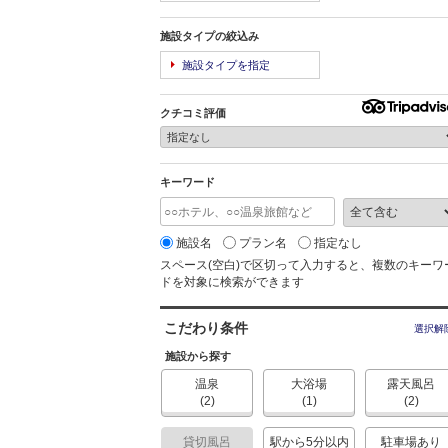
施設タイプの絞込み
施設タイプを指定
クチコミ評価
キーワード
施設名
プラン名
指定なし
スペース(空白)で区切って入力すると、複数のキーワ
ドを対象に検索ができます
こだわり条件
選択解
施設から探す
温泉
大浴場
露天風呂
(2)
(1)
(2)
貸切風呂
駅から5分以内
駐車場あり