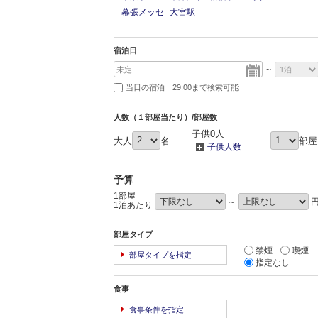
幕張メッセ
大宮駅
宿泊日
～
当日の宿泊 29:00まで検索可能
人数（１部屋当たり）/部屋数
子供0人
大人
名
部屋
子供人数
予算
1部屋
～
1泊あたり
部屋タイプ
禁煙
喫煙
部屋タイプを指定
指定なし
食事
食事条件を指定