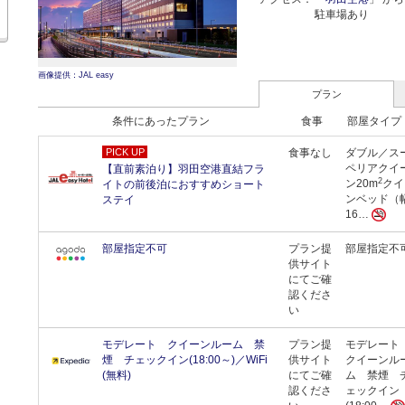
駐車場あり
画像提供：JAL easy
プラン
条件にあったプラン
食事
部屋タイプ
PICK UP
食事なし
ダブル／ス
ペリアクイ
【直前素泊り】羽田空港直結フラ
2
ン20m
クイ
イトの前後泊におすすめショート
ンベッド（
ステイ
16…
部屋指定不可
プラン提
部屋指定不
供サイト
にてご確
認くださ
い
モデレート クイーンルーム 禁
プラン提
モデレー
煙 チェックイン(18:00～)／WiFi
供サイト
クイーンル
(無料)
にてご確
ム 禁煙 
認くださ
ェックイン