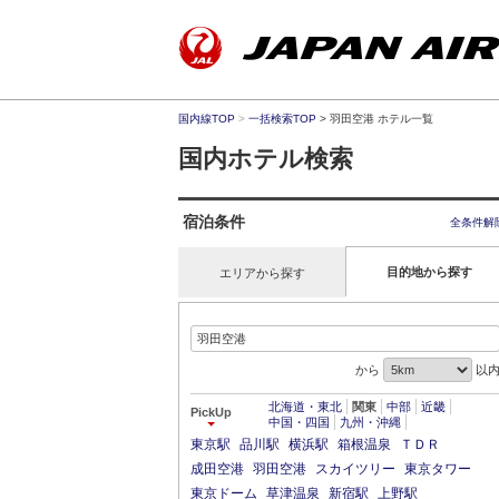
国内線TOP
>
一括検索TOP
> 羽田空港 ホテル一覧
国内ホテル検索
宿泊条件
全条件解
目的地から探す
エリアから探す
から
以
北海道・東北
関東
中部
近畿
PickUp
中国・四国
九州・沖縄
東京駅
品川駅
横浜駅
箱根温泉
ＴＤＲ
成田空港
羽田空港
スカイツリー
東京タワー
東京ドーム
草津温泉
新宿駅
上野駅