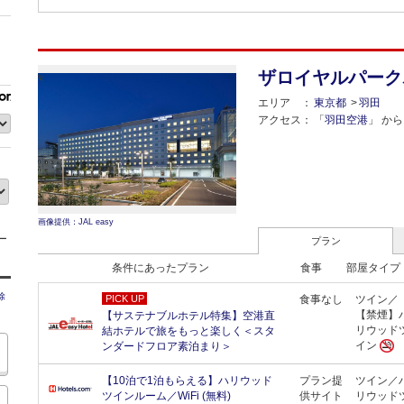
ザロイヤルパーク
エリア
東京都
羽田
アクセス
「
羽田空港
」 から 
画像提供：JAL easy
ー
プラン
条件にあったプラン
食事
部屋タイプ
除
PICK UP
食事なし
ツイン／
【禁煙】
【サステナブルホテル特集】空港直
リウッド
結ホテルで旅をもっと楽しく＜スタ
イン
ンダードフロア素泊まり＞
【10泊で1泊もらえる】ハリウッド
プラン提
ツイン／
ツインルーム／WiFi (無料)
供サイト
リウッド