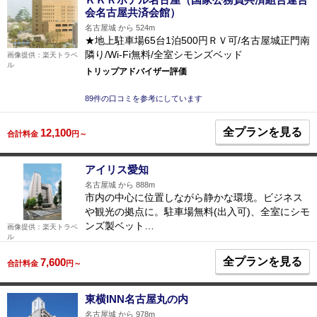
会名古屋共済会館）
名古屋城 から 524m
★地上駐車場65台1泊500円ＲＶ可/名古屋城正門南
隣り/Wi-Fi無料/全室シモンズベッド
画像提供：楽天トラベ
ル
トリップアドバイザー評価
89件の口コミを参考にしています
全プランを見る
12,100
合計料金
円～
アイリス愛知
名古屋城 から 888m
市内の中心に位置しながら静かな環境。ビジネス
や観光の拠点に。駐車場無料(出入可)、全室にシモ
ンズ製ベット…
画像提供：楽天トラベ
ル
全プランを見る
7,600
合計料金
円～
東横INN名古屋丸の内
名古屋城 から 978m