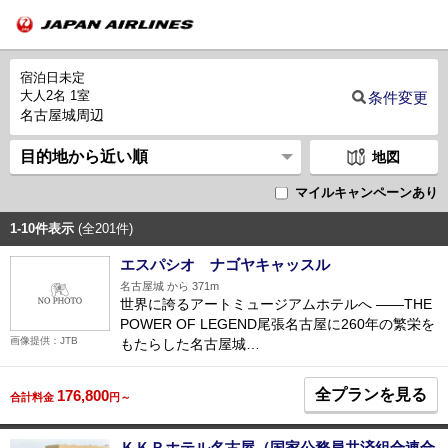
宿泊日未定
大人2名 1室
条件変更
名古屋城周辺
地図
マイルキャンペーンあり
1-10件表示
(全201件)
エスパシオ ナゴヤキャッスル
名古屋城 から 371m
世界に誇るアートミュージアムホテルへ ――THE
POWER OF LEGEND尾張名古屋に260年の繁栄を
画像提供：JTB
もたらした名古屋城…
全プランを見る
176,800
合計料金
円～
ＫＫＲホテル名古屋（国家公務員共済組合連合