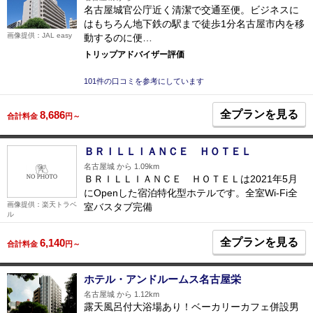
名古屋城官公庁近く清潔で交通至便。ビジネスに
はもちろん地下鉄の駅まで徒歩1分名古屋市内を移
画像提供：JAL easy
動するのに便…
トリップアドバイザー評価
101件の口コミを参考にしています
全プランを見る
8,686
合計料金
円～
ＢＲＩＬＬＩＡＮＣＥ ＨＯＴＥＬ
名古屋城 から 1.09km
ＢＲＩＬＬＩＡＮＣＥ ＨＯＴＥＬは2021年5月
にOpenした宿泊特化型ホテルです。全室Wi-Fi全
画像提供：楽天トラベ
室バスタブ完備
ル
全プランを見る
6,140
合計料金
円～
ホテル・アンドルームス名古屋栄
名古屋城 から 1.12km
露天風呂付大浴場あり！ベーカリーカフェ併設男