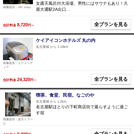
女露天風呂付大浴場、男性にはサウナもあり！久
画像提供：JAL easy
屋大通駅2A出口…
全プランを見る
8,720
合計料金
円～
ケイアイコンホテルズ 丸の内
名古屋城 から 1.14km
画像提供：エクスペデ
ィア
全プランを見る
24,320
合計料金
円～
喫茶、食堂、民宿。なごのや
名古屋城 から 1.2km
名古屋駅ほとりの下町商店街で暮らすように過ご
す宿
画像提供：楽天トラベ
ル
全プランを見る