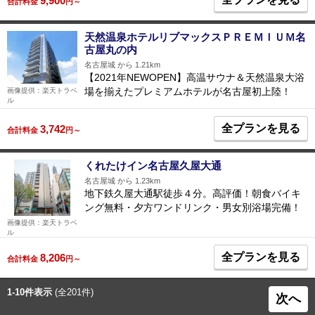
9,900
合計料金
円～
天然温泉ホテルリブマックスＰＲＥＭＩＵＭ名
古屋丸の内
名古屋城 から 1.21km
【2021年NEWOPEN】高温サウナ＆天然温泉大浴
場を揃えたプレミアムホテルが名古屋初上陸！
画像提供：楽天トラベ
ル
全プランを見る
3,742
合計料金
円～
くれたけイン名古屋久屋大通
名古屋城 から 1.23km
地下鉄久屋大通駅徒歩４分。高評価！朝食バイキ
ング無料・夕方ワンドリンク・男女別浴場完備！
画像提供：楽天トラベ
ル
全プランを見る
8,206
合計料金
円～
1-10件表示
(全201件)
次へ