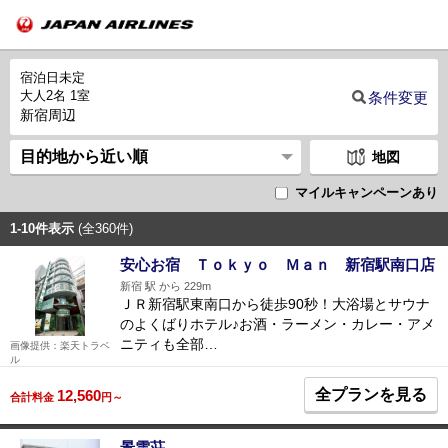
宿泊日未定
大人2名 1室
条件変更
新宿周辺
地図
マイルキャンペーンあり
1-10件表示
(全360件)
安心お宿 Ｔｏｋｙｏ Ｍａｎ 新宿駅南口店
新宿 駅 から 229m
ＪＲ新宿駅東南口から徒歩90秒！大浴場とサウナ
のよくばりホテル♪お酒・ラーメン・カレー・アメ
ニティも全部…
画像提供：楽天トラベ
ル
全プランを見る
12,560
合計料金
円～
景雲荘