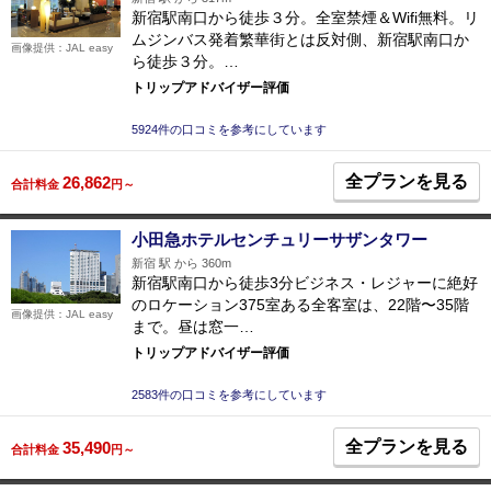
新宿駅南口から徒歩３分。全室禁煙＆Wifi無料。リ
ムジンバス発着繁華街とは反対側、新宿駅南口か
画像提供：JAL easy
ら徒歩３分。…
トリップアドバイザー評価
5924件の口コミを参考にしています
全プランを見る
26,862
合計料金
円～
小田急ホテルセンチュリーサザンタワー
新宿 駅 から 360m
新宿駅南口から徒歩3分ビジネス・レジャーに絶好
のロケーション375室ある全客室は、22階〜35階
画像提供：JAL easy
まで。昼は窓一…
トリップアドバイザー評価
2583件の口コミを参考にしています
全プランを見る
35,490
合計料金
円～