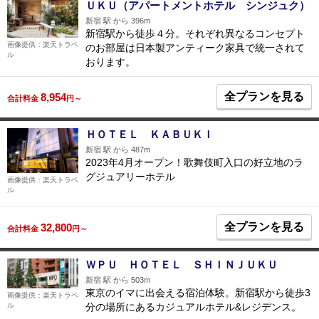
ＵＫＵ（アパートメントホテル シンジュク）
新宿 駅 から 396m
新宿駅から徒歩４分。それぞれ異なるコンセプト
画像提供：楽天トラベ
のお部屋は日本製アンティーク家具で統一されて
ル
おります。
全プランを見る
8,954
合計料金
円～
ＨＯＴＥＬ ＫＡＢＵＫＩ
新宿 駅 から 487m
2023年4月オープン！歌舞伎町入口の好立地のラ
グジュアリーホテル
画像提供：楽天トラベ
ル
全プランを見る
32,800
合計料金
円～
ＷＰＵ ＨＯＴＥＬ ＳＨＩＮＪＵＫＵ
新宿 駅 から 503m
東京のイマに出会える宿泊体験。新宿駅から徒歩3
画像提供：楽天トラベ
ル
分の場所にあるカジュアルホテル&レジデンス。