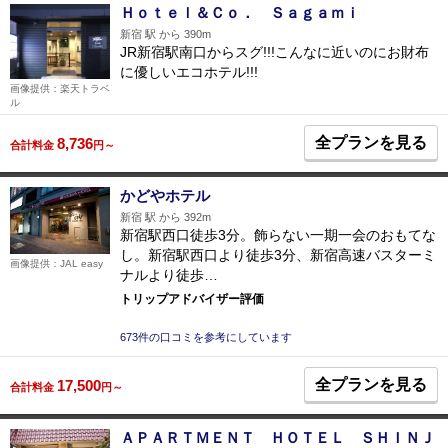
Ｈｏｔｅｌ＆Ｃｏ． Ｓａｇａｍｉ
新宿 駅 から 390m
JR新宿駅南口からスグ!!!こんなに近いのにお財布
に優しいエコホテル!!!
画像提供：楽天トラベ
ル
全プランを見る
8,736
合計料金
円～
かどやホテル
新宿 駅 から 392m
新宿駅西口徒歩3分。飾らない一期一会のおもてな
し。新宿駅西口より徒歩3分、新宿高速バスターミ
画像提供：JAL easy
ナルより徒歩…
トリップアドバイザー評価
673件の口コミを参考にしています
全プランを見る
17,500
合計料金
円～
ＡＰＡＲＴＭＥＮＴ ＨＯＴＥＬ ＳＨＩＮＪ