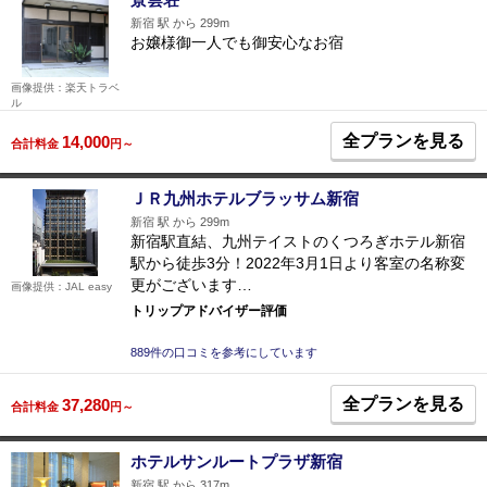
新宿 駅 から 299m
お嬢様御一人でも御安心なお宿
画像提供：楽天トラベ
ル
全プランを見る
14,000
合計料金
円～
ＪＲ九州ホテルブラッサム新宿
新宿 駅 から 299m
新宿駅直結、九州テイストのくつろぎホテル新宿
駅から徒歩3分！2022年3月1日より客室の名称変
更がございます…
画像提供：JAL easy
トリップアドバイザー評価
889件の口コミを参考にしています
全プランを見る
37,280
合計料金
円～
ホテルサンルートプラザ新宿
新宿 駅 から 317m