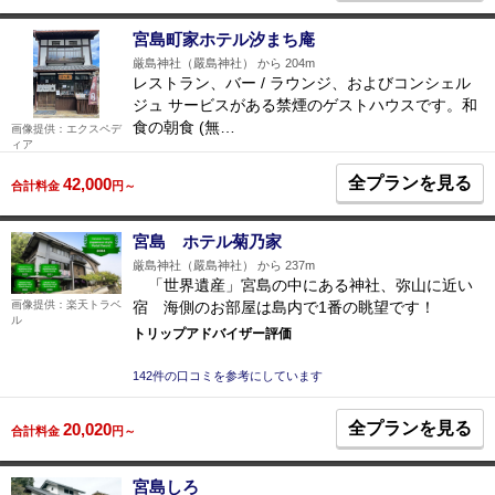
宮島町家ホテル汐まち庵
厳島神社（嚴島神社） から 204m
レストラン、バー / ラウンジ、およびコンシェル
ジュ サービスがある禁煙のゲストハウスです。和
食の朝食 (無…
画像提供：エクスペデ
ィア
全プランを見る
42,000
合計料金
円～
宮島 ホテル菊乃家
厳島神社（嚴島神社） から 237m
「世界遺産」宮島の中にある神社、弥山に近い
宿 海側のお部屋は島内で1番の眺望です！
画像提供：楽天トラベ
ル
トリップアドバイザー評価
142件の口コミを参考にしています
全プランを見る
20,020
合計料金
円～
宮島しろ