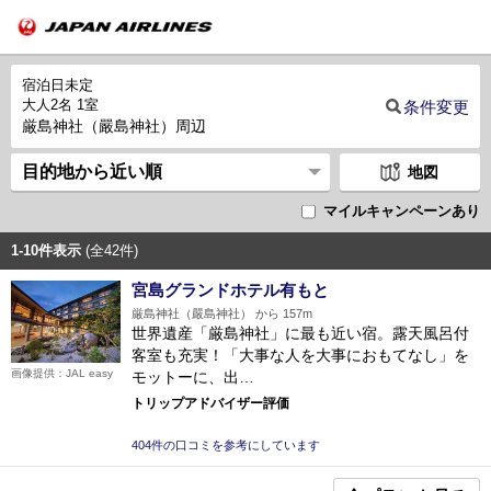
宿泊日未定
大人2名 1室
条件変更
厳島神社（嚴島神社）周辺
地図
マイルキャンペーンあり
1-10件表示
(全42件)
宮島グランドホテル有もと
厳島神社（嚴島神社） から 157m
世界遺産「厳島神社」に最も近い宿。露天風呂付
客室も充実！「大事な人を大事におもてなし」を
画像提供：JAL easy
モットーに、出…
トリップアドバイザー評価
404件の口コミを参考にしています