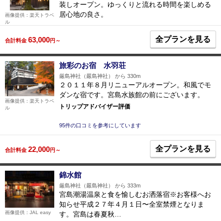
装しオープン。ゆっくりと流れる時間を楽しめる
居心地の良さ。
画像提供：楽天トラベ
ル
全プランを見る
63,000
合計料金
円～
旅彩のお宿 水羽荘
厳島神社（嚴島神社） から 330m
２０１１年８月リニューアルオープン。和風でモ
ダンな宿です。宮島水族館の前にございます。
画像提供：楽天トラベ
トリップアドバイザー評価
ル
95件の口コミを参考にしています
全プランを見る
22,000
合計料金
円～
錦水館
厳島神社（嚴島神社） から 333m
宮島潮湯温泉と食を愉しむお洒落宿※お客様へお
知らせ平成２７年４月１日〜全室禁煙となりま
画像提供：JAL easy
す。宮島は春夏秋…