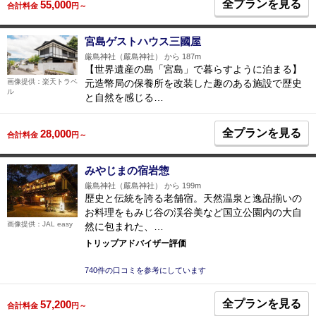
全プランを見る
55,000
合計料金
円～
宮島ゲストハウス三國屋
厳島神社（嚴島神社） から 187m
【世界遺産の島「宮島」で暮らすように泊まる】
元造幣局の保養所を改装した趣のある施設で歴史
画像提供：楽天トラベ
ル
と自然を感じる…
全プランを見る
28,000
合計料金
円～
みやじまの宿岩惣
厳島神社（嚴島神社） から 199m
歴史と伝統を誇る老舗宿。天然温泉と逸品揃いの
お料理をもみじ谷の渓谷美など国立公園内の大自
画像提供：JAL easy
然に包まれた、…
トリップアドバイザー評価
740件の口コミを参考にしています
全プランを見る
57,200
合計料金
円～