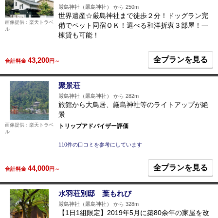
厳島神社（嚴島神社） から 250m
世界遺産☆厳島神社まで徒歩２分！ドッグラン完
画像提供：楽天トラベ
備でペット同宿ＯＫ！選べる和洋折衷３部屋！一
ル
棟貸も可能！
全プランを見る
43,200
合計料金
円～
聚景荘
厳島神社（嚴島神社） から 282m
旅館から大鳥居、厳島神社等のライトアップが絶
景
画像提供：楽天トラベ
トリップアドバイザー評価
ル
110件の口コミを参考にしています
全プランを見る
44,000
合計料金
円～
水羽荘別邸 葉もれび
厳島神社（嚴島神社） から 328m
【1日1組限定】2019年5月に築80余年の家屋を改