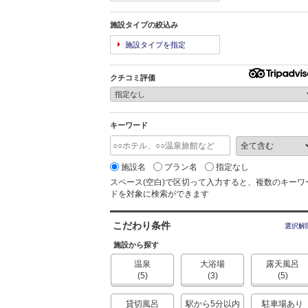
施設タイプの絞込み
施設タイプを指定
クチコミ評価
キーワード
施設名
プラン名
指定なし
スペース(空白)で区切って入力すると、複数のキーワ
ドを対象に検索ができます
こだわり条件
選択解
施設から探す
温泉
大浴場
露天風呂
(5)
(3)
(5)
貸切風呂
駅から5分以内
駐車場あり