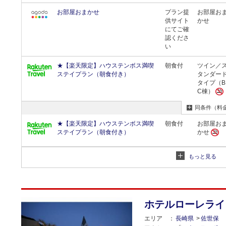
お部屋おまかせ
プラン提
お部屋お
供サイト
かせ
にてご確
認くださ
い
★【楽天限定】ハウステンボス満喫
朝食付
ツイン／
ステイプラン（朝食付き）
タンダー
タイプ（B
C棟）
同条件（料
★【楽天限定】ハウステンボス満喫
朝食付
お部屋お
ステイプラン（朝食付き）
かせ
もっと見る
ホテルローレライ
エリア
長崎県
佐世保