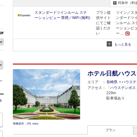
同条件（料
スタンダードツインルーム ステ
プラン提
ツイン／ス
ーションビュー 禁煙／WiFi (無料)
供サイト
ンダードツ
にてご確
ンルーム ス
認くださ
ーションビ
い
ー …
同条件（料
もっと見る
ホテル日航ハウス
ー
エリア
長崎県
ハウステ
アクセス
「
ハウステンボス
229m
駐車場あり
除
画像提供：JAL easy
プラン