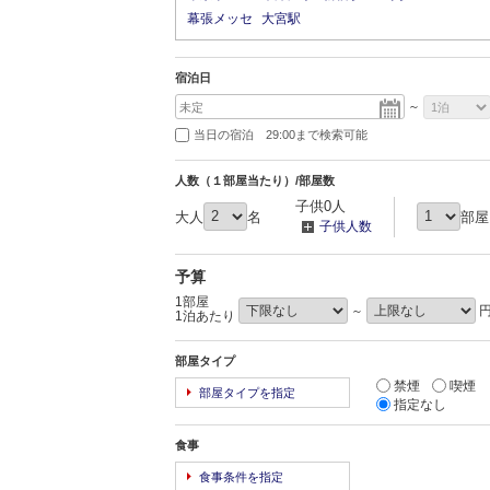
幕張メッセ
大宮駅
宿泊日
～
当日の宿泊 29:00まで検索可能
人数（１部屋当たり）/部屋数
子供0人
大人
名
部屋
子供人数
予算
1部屋
～
1泊あたり
部屋タイプ
禁煙
喫煙
部屋タイプを指定
指定なし
食事
食事条件を指定