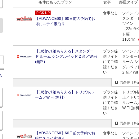
条件にあったプラン
食事
部屋タイプ
PICK UP
食事なし
ツイン／
タンダー
【ADVANCE60】60日前の予約でお
ツイン
得にステイ素泊り
2
（22m
/
ド幅
110cm）
【10泊で1泊もらえる】スタンダー
プラン提
ツイン／
ド ルーム シングルベッド 2 台／WiFi
供サイト
タンダー
(無料)
にてご確
ルーム シ
認くださ
グルベッ
い
2 台／Wi
除
同条件（料
【10泊で1泊もらえる】トリプルル
プラン提
トリプル
ーム／WiFi (無料)
供サイト
上／トリ
にてご確
ルルーム
認くださ
WiFi (無料
い
同条件（料
【ADVANCE60】60日前の予約でお
食事なし
ツイン／
得にステイ素泊り
タンダー