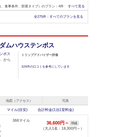
金、食事条件、部屋タイプ）のプラン：4件
すべて見る
全275件：
すべてのプランを見る
ダムハウステンボス
ンボス
トリップアドバイザー評価
」 から
329件の口コミを参考にしています
地図（アクセス）
写真
マイル(目安)
合計料金(1泊1室料金)
366マイル
36,600円～
ス
（大人1名：18,300円～）
ル
ン