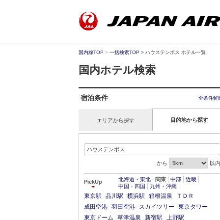
国内線TOP
>
一括検索TOP
> ハウステンボス ホテル一覧
国内ホテル検索
宿泊条件
全条件解
目的地から探す
エリアから探す
から
以
北海道・東北
関東
中部
近畿
PickUp
中国・四国
九州・沖縄
東京駅
品川駅
横浜駅
箱根温泉
ＴＤＲ
成田空港
羽田空港
スカイツリー
東京タワー
東京ドーム
草津温泉
新宿駅
上野駅