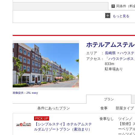
同条件（料
もっと見る
ホテルアムステル
エリア
長崎県
ハウステ
アクセス
「
ハウステンボス
833m
駐車場あり
画像提供：JAL easy
プラン
条件にあったプラン
食事
部屋タイプ
PICK UP
食事なし
ツイン／
【禁煙】
【シンプルステイ】ホテルアムステ
ーペリア
ルダムリゾートプラン（素泊まり）
ームツイ