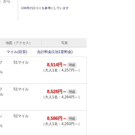
」 から
136件の口コミを参考にしています
地図（アクセス）
写真
マイル(目安)
合計料金(1泊1室料金)
フ
51マイル
8,514円～
（大人1名：4,257円～）
i
フ
51マイル
8,528円～
ンル
（大人1名：4,264円～）
ン
52マイル
8,586円～
（大人1名：4,293円～）
i