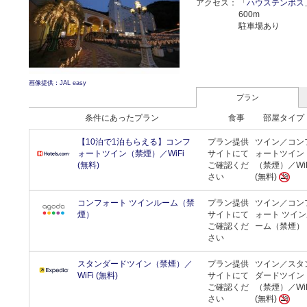
アクセス
「
ハウステンボス
600m
駐車場あり
画像提供：JAL easy
プラン
条件にあったプラン
食事
部屋タイプ
【10泊で1泊もらえる】コンフ
プラン提供
ツイン／コン
ォートツイン（禁煙）／WiFi
サイトにて
ォートツイン
(無料)
ご確認くだ
（禁煙）／WiF
さい
(無料)
コンフォート ツインルーム（禁
プラン提供
ツイン／コン
煙）
サイトにて
ォート ツイ
ご確認くだ
ーム（禁煙）
さい
スタンダードツイン（禁煙）／
プラン提供
ツイン／スタ
WiFi (無料)
サイトにて
ダードツイン
ご確認くだ
（禁煙）／WiF
さい
(無料)