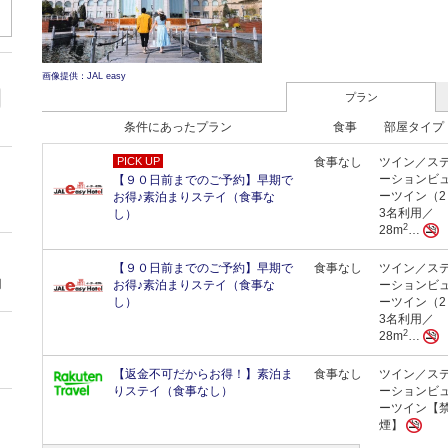
画像提供：JAL easy
プラン
条件にあったプラン
食事
部屋タイプ
PICK UP
食事なし
ツイン／ス
ーションビ
【９０日前までのご予約】早期で
ーツイン（2
お得♪素泊まりステイ（食事な
3名利用／
し）
2
28m
…
【９０日前までのご予約】早期で
食事なし
ツイン／ス
円
お得♪素泊まりステイ（食事な
ーションビ
し）
ーツイン（2
3名利用／
2
28m
…
【返金不可だからお得！】素泊ま
食事なし
ツイン／ス
りステイ（食事なし）
ーションビ
ーツイン【
煙】