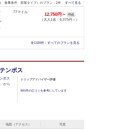
金、食事条件、部屋タイプ）のプラン：2件
すべて見る
タ
77マイル
12,750円～
イ
（大人1名：6,375円～）
テ
ュ
金、食事条件、部屋タイプ）のプラン：4件
すべて見る
全1320件：
すべてのプランを見る
テンボス
ンボス
トリップアドバイザー評価
」 から
980件の口コミを参考にしています
地図（アクセス）
写真