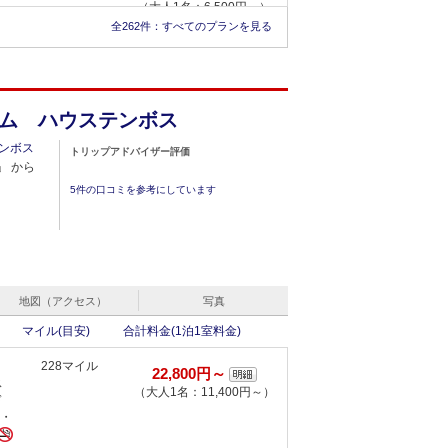
（大人1名：6,500円～）
全262件：
すべてのプランを見る
ベッ
金、食事条件、部屋タイプ）のプラン：2件
すべて見る
ム ハウステンボス
ンボス
トリップアドバイザー評価
」 から
5件の口コミを参考にしています
地図（アクセス）
写真
マイル(目安)
合計料金(1泊1室料金)
228マイル
22,800円～
ス
（大人1名：11,400円～）
ド
D・