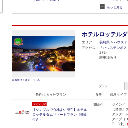
ツイン
もっと見る
2
（22m
/
ド幅
110cm）
同条件（料
ホテルロッテルダ
エリア
長崎県
ハウステ
アクセス
「
ハウステンボス
279m
駐車場あり
画像提供：楽天トラベル
プラン
条件にあったプラン
食事
部屋タイプ
PICK UP
朝食付
ツイン／
【禁煙】
【シンプルで心地よい滞在】ホテル
タンダー
ロッテルダムリゾートプラン（朝食
タイプ（
付き）
E・F棟）