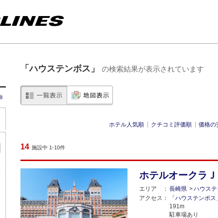
「ハウステンボス」
の検索結果が表示されています
除
ホテル人気順
クチコミ評価順
価格の
14
施設中 1-10件
内
ホテルオークラＪ
エリア
長崎県
ハウステ
アクセス
「
ハウステンボス
191m
駐車場あり