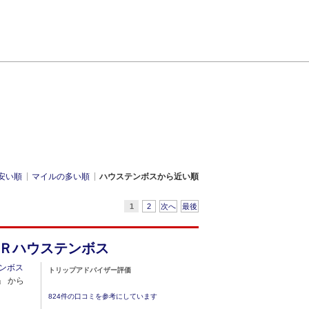
安い順
マイルの多い順
ハウステンボスから近い順
1
2
次へ
最後
Ｒハウステンボス
ンボス
トリップアドバイザー評価
」 から
824件の口コミを参考にしています