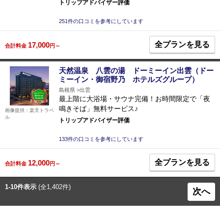
トリップアドバイザー評価
251件の口コミを参考にしています
全プランを見る
17,000
合計料金
円～
天然温泉 八雲の湯 ドーミーイン出雲（ドー
ミーイン・御宿野乃 ホテルズグループ）
島根県
出雲
最上階に大浴場・サウナ完備！お時間限定で「夜
鳴きそば」無料サービス♪
画像提供：楽天トラベ
ル
トリップアドバイザー評価
133件の口コミを参考にしています
全プランを見る
12,000
合計料金
円～
1-10件表示
(全1,402件)
次へ