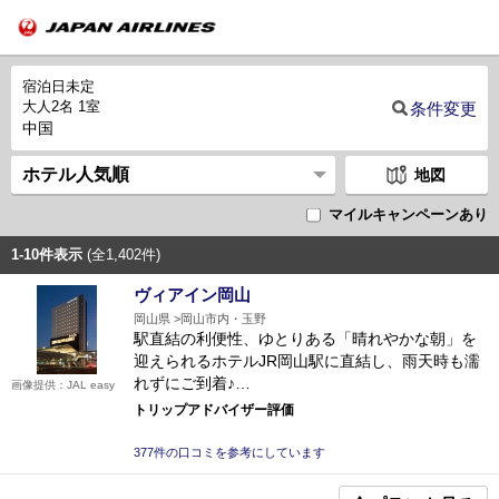
宿泊日未定
大人2名 1室
条件変更
中国
地図
マイルキャンペーンあり
1-10件表示
(全1,402件)
ヴィアイン岡山
岡山県
岡山市内・玉野
駅直結の利便性、ゆとりある「晴れやかな朝」を
迎えられるホテルJR岡山駅に直結し、雨天時も濡
れずにご到着♪…
画像提供：JAL easy
トリップアドバイザー評価
377件の口コミを参考にしています