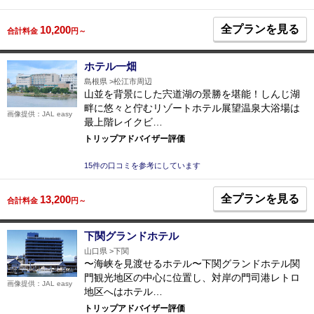
全プランを見る
10,200
合計料金
円～
ホテル一畑
島根県
松江市周辺
山並を背景にした宍道湖の景勝を堪能！しんじ湖
畔に悠々と佇むリゾートホテル展望温泉大浴場は
画像提供：JAL easy
最上階レイクビ…
トリップアドバイザー評価
15件の口コミを参考にしています
全プランを見る
13,200
合計料金
円～
下関グランドホテル
山口県
下関
〜海峡を見渡せるホテル〜下関グランドホテル関
門観光地区の中心に位置し、対岸の門司港レトロ
画像提供：JAL easy
地区へはホテル…
トリップアドバイザー評価