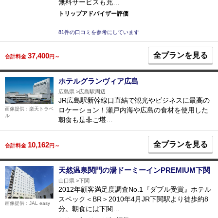
無料サービスも充…
トリップアドバイザー評価
81件の口コミを参考にしています
全プランを見る
37,400
合計料金
円～
ホテルグランヴィア広島
広島県
広島駅周辺
JR広島駅新幹線口直結で観光やビジネスに最高の
ロケーション！瀬戸内海や広島の食材を使用した
画像提供：楽天トラベ
ル
朝食も是非ご堪…
全プランを見る
10,162
合計料金
円～
天然温泉関門の湯ドーミーインPREMIUM下関
山口県
下関
2012年顧客満足度調査No.1『ダブル受賞』ホテル
スペック＜BR＞2010年4月JR下関駅より徒歩約8
画像提供：JAL easy
分。朝食には下関…