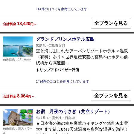
141件の口コミを参考にしています
全プランを見る
13,420
合計料金
円～
グランドプリンスホテル広島
広島県
広島市近郊
空と海に囲まれたアーバンリゾートホテル＜温泉
（有料）あり＞世界遺産安芸の宮島へはホテル前
画像提供：JAL easy
桟橋から高速船…
トリップアドバイザー評価
1494件の口コミを参考にしています
全プランを見る
8,064
合計料金
円～
お宿 月夜のうさぎ（共立リゾート）
島根県
出雲大社・日御碕
★日本海の海の幸を豪華バイキングで堪能★出雲
大社まで徒歩8分♪天然温泉を多彩な湯処で満喫！
画像提供：楽天トラベ
ル