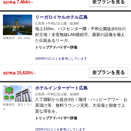
全プランを見る
7,464
合計料金
円～
リーガロイヤルホテル広島
広島県
平和記念公園・紙屋町
地上150m、バスセンター隣・平和公園徒歩5分の
好立地！全室無線LAN接続可。最新の設備を備え
画像提供：JAL easy
た伝統あるリーガ…
トリップアドバイザー評価
1694件の口コミを参考にしています
全プランを見る
15,620
合計料金
円～
ホテルインターゲート広島
広島県
平和記念公園・紙屋町
八丁堀駅から徒歩3分！珈琲・ハッピーアワー・お
茶漬け等、無料ラウンジ充実。大浴場と朝食で上
画像提供：楽天トラベ
ル
質な滞在を。
トリップアドバイザー評価
165件の口コミを参考にしています