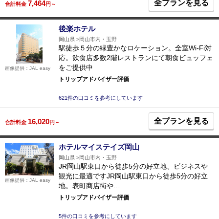
全プランを見る
7,464
合計料金
円～
後楽ホテル
岡山県
岡山市内・玉野
駅徒歩５分の緑豊かなロケーション。全室Wi-Fi対
応。飲食店多数2階レストランにて朝食ビュッフェ
をご提供中
画像提供：JAL easy
トリップアドバイザー評価
621件の口コミを参考にしています
全プランを見る
16,020
合計料金
円～
ホテルマイステイズ岡山
岡山県
岡山市内・玉野
JR岡山駅東口から徒歩5分の好立地、ビジネスや
観光に最適ですJR岡山駅東口から徒歩5分の好立
画像提供：JAL easy
地。表町商店街や…
トリップアドバイザー評価
5件の口コミを参考にしています