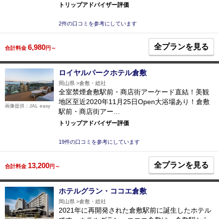
トリップアドバイザー評価
2件の口コミを参考にしています
全プランを見る
6,980
合計料金
円～
ロイヤルパークホテル倉敷
岡山県
倉敷・総社
全室禁煙倉敷駅前・商店街アーケード直結！美観
地区至近2020年11月25日Open大浴場あり！倉敷
画像提供：JAL easy
駅前・商店街アー…
トリップアドバイザー評価
19件の口コミを参考にしています
全プランを見る
13,200
合計料金
円～
ホテルグラン・ココエ倉敷
岡山県
倉敷・総社
2021年に再開発された倉敷駅前に誕生したホテル