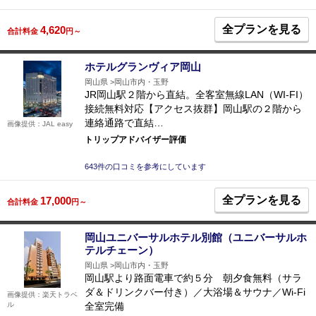
全プランを見る
4,620
合計料金
円～
ホテルグランヴィア岡山
岡山県
岡山市内・玉野
JR岡山駅２階から直結。全客室無線LAN（WI-FI）
接続無料対応【アクセス抜群】岡山駅の２階から
連絡通路で直結…
画像提供：JAL easy
トリップアドバイザー評価
643件の口コミを参考にしています
全プランを見る
17,000
合計料金
円～
岡山ユニバーサルホテル別館（ユニバーサルホ
テルチェーン）
岡山県
岡山市内・玉野
岡山駅より路面電車で約５分 朝夕食無料（サラ
ダ＆ドリンクバー付き）／大浴場＆サウナ／Wi-Fi
画像提供：楽天トラベ
ル
全室完備