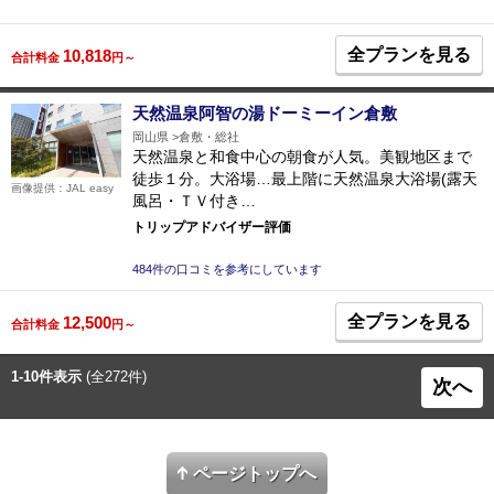
全プランを見る
10,818
合計料金
円～
天然温泉阿智の湯ドーミーイン倉敷
岡山県
倉敷・総社
天然温泉と和食中心の朝食が人気。美観地区まで
徒歩１分。大浴場…最上階に天然温泉大浴場(露天
画像提供：JAL easy
風呂・ＴＶ付き…
トリップアドバイザー評価
484件の口コミを参考にしています
全プランを見る
12,500
合計料金
円～
1-10件表示
(全272件)
次へ
ページトップへ