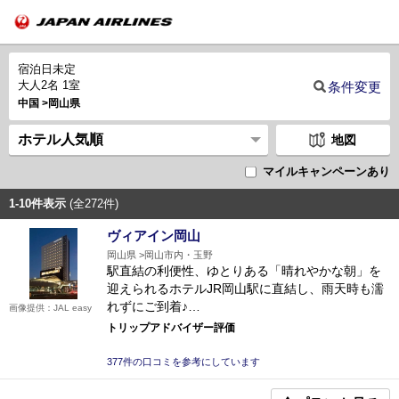
宿泊日未定
大人2名 1室
条件変更
中国
岡山県
地図
マイルキャンペーンあり
1-10件表示
(全272件)
ヴィアイン岡山
岡山県
岡山市内・玉野
駅直結の利便性、ゆとりある「晴れやかな朝」を
迎えられるホテルJR岡山駅に直結し、雨天時も濡
れずにご到着♪…
画像提供：JAL easy
トリップアドバイザー評価
377件の口コミを参考にしています