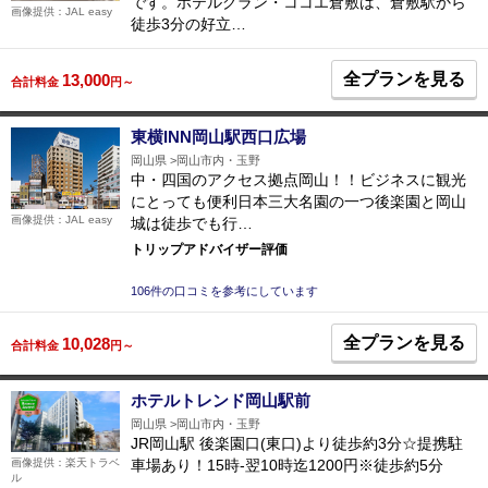
です。ホテルグラン・ココエ倉敷は、倉敷駅から
画像提供：JAL easy
徒歩3分の好立…
全プランを見る
13,000
合計料金
円～
東横INN岡山駅西口広場
岡山県
岡山市内・玉野
中・四国のアクセス拠点岡山！！ビジネスに観光
にとっても便利日本三大名園の一つ後楽園と岡山
画像提供：JAL easy
城は徒歩でも行…
トリップアドバイザー評価
106件の口コミを参考にしています
全プランを見る
10,028
合計料金
円～
ホテルトレンド岡山駅前
岡山県
岡山市内・玉野
JR岡山駅 後楽園口(東口)より徒歩約3分☆提携駐
車場あり！15時-翌10時迄1200円※徒歩約5分
画像提供：楽天トラベ
ル